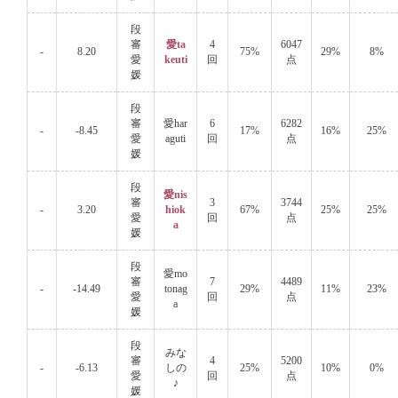
段
審
愛ta
4
6047
-
8.20
75%
29%
8%
愛
keuti
回
点
媛
段
審
愛har
6
6282
-
-8.45
17%
16%
25%
愛
aguti
回
点
媛
段
愛nis
審
3
3744
-
3.20
hiok
67%
25%
25%
愛
回
点
a
媛
段
愛mo
審
7
4489
-
-14.49
tonag
29%
11%
23%
愛
回
点
a
媛
段
みな
審
4
5200
-
-6.13
しの
25%
10%
0%
愛
回
点
♪
媛