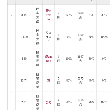
段
愛at
審
2
3400
-
8.15
aras
50%
33%
33%
愛
回
点
hi
媛
段
愛os
審
1
4300
-
-11.90
hikat
0%
30%
100%
愛
回
点
a
媛
段
審
愛zin
1
1867
-
4.30
100%
30%
0%
愛
nno
回
点
媛
段
審
5
5375
-
13.74
英
80%
40%
0%
愛
回
点
媛
段
審
9
5450
-
2.02
ひろ
44%
20%
100%
愛
回
点
媛