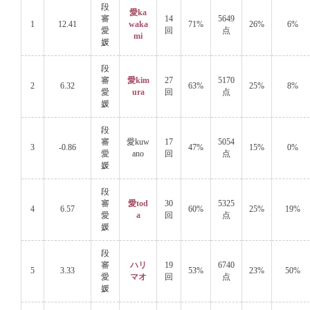
段
愛ka
審
14
5649
1
12.41
waka
71%
26%
6%
愛
回
点
mi
媛
段
審
愛kim
27
5170
2
6.32
63%
25%
8%
愛
ura
回
点
媛
段
審
愛kuw
17
5054
3
-0.86
47%
15%
0%
愛
ano
回
点
媛
段
審
愛tod
30
5325
4
6.57
60%
25%
19%
愛
a
回
点
媛
段
審
ハリ
19
6740
5
3.33
53%
23%
50%
愛
マオ
回
点
媛