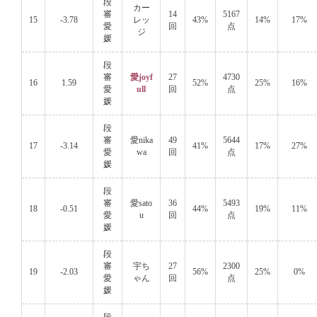
段
カー
審
14
5167
15
-3.78
レッ
43%
14%
17%
愛
回
点
ジ
媛
段
審
愛joyf
27
4730
16
1.59
52%
25%
16%
愛
ull
回
点
媛
段
審
愛nika
49
5644
17
-3.14
41%
17%
27%
愛
wa
回
点
媛
段
審
愛sato
36
5493
18
-0.51
44%
19%
11%
愛
u
回
点
媛
段
審
宇ち
27
2300
19
-2.03
56%
25%
0%
愛
ゃん
回
点
媛