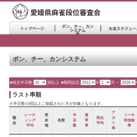
ポン、チー、カンシステム
■規定半荘数
回以上 ■期間設定
年
月 ～
ラスト率順
※半荘数10回以上ご遊戯された方が対象となります。
ア
レーテ
所
半
連
リーチ
順
得点
ガ
ィング
在
名前
荘
帯
時放銃
位
平均
リ
平均
地
数
率
率
率