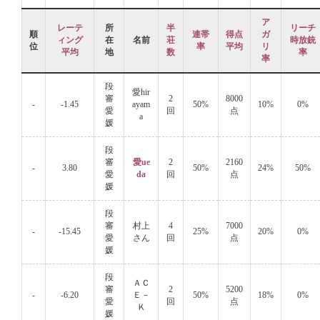
ア
レーテ
所
半
リーチ
順
連帯
得点
ガ
ィング
在
名前
荘
時放銃
位
率
平均
リ
平均
地
数
率
率
段
愛hir
審
2
8000
-
-1.45
ayam
50%
10%
0%
愛
回
点
a
媛
段
審
愛ue
2
2160
-
3.80
50%
24%
50%
愛
da
回
点
媛
段
審
村上
4
7000
-
-15.45
25%
20%
0%
愛
さん
回
点
媛
段
ＡＣ
審
2
5200
-
-6.20
Ｅ－
50%
18%
0%
愛
回
点
Ｋ
媛