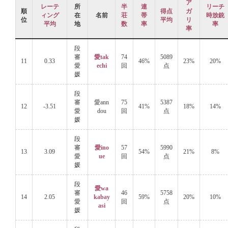
ア
レーテ
所
半
連
リーチ
順
得点
ガ
ィング
在
名前
荘
帯
時放銃
位
平均
リ
平均
地
数
率
率
率
段
審
愛tak
74
5089
11
0.33
46%
23%
20%
愛
echi
回
点
媛
段
審
愛ann
75
5387
12
-3.51
41%
18%
14%
愛
dou
回
点
媛
段
審
愛ino
57
5990
13
3.09
54%
21%
8%
愛
ue
回
点
媛
段
愛wa
審
46
5758
14
2.05
kabay
59%
20%
10%
愛
回
点
asi
媛