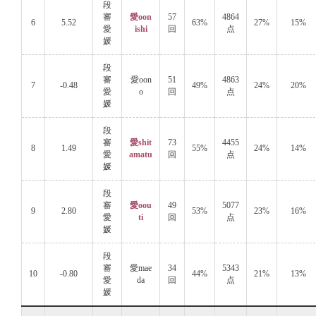
段
審
愛oon
57
4864
6
5.52
63%
27%
15%
愛
ishi
回
点
媛
段
審
愛oon
51
4863
7
-0.48
49%
24%
20%
愛
o
回
点
媛
段
審
愛shit
73
4455
8
1.49
55%
24%
14%
愛
amatu
回
点
媛
段
審
愛oou
49
5077
9
2.80
53%
23%
16%
愛
ti
回
点
媛
段
審
愛mae
34
5343
10
-0.80
44%
21%
13%
愛
da
回
点
媛