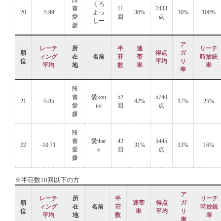
段
くろ
審
11
7433
20
-5.99
よっ
36%
30%
100%
愛
回
点
しー
媛
ア
レーテ
所
半
連
リーチ
順
得点
ガ
ィング
在
名前
荘
帯
時放銃
位
平均
リ
平均
地
数
率
率
率
段
審
愛kou
52
5740
21
-5.85
42%
17%
25%
愛
no
回
点
媛
段
審
愛ihar
42
5445
22
-10.71
31%
13%
16%
愛
a
回
点
媛
※半荘数10回以下の方
ア
レーテ
所
半
リーチ
順
連帯
得点
ガ
ィング
在
名前
荘
時放銃
位
率
平均
リ
平均
地
数
率
率