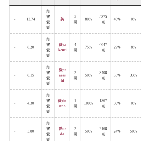
段
審
5
5375
-
13.74
英
80%
40%
0%
愛
回
点
媛
段
審
愛ta
4
6047
-
8.20
75%
29%
8%
愛
keuti
回
点
媛
段
愛at
審
2
3400
-
8.15
aras
50%
33%
33%
愛
回
点
hi
媛
段
審
愛zin
1
1867
-
4.30
100%
30%
0%
愛
nno
回
点
媛
段
審
愛ue
2
2160
-
3.80
50%
24%
50%
愛
da
回
点
媛