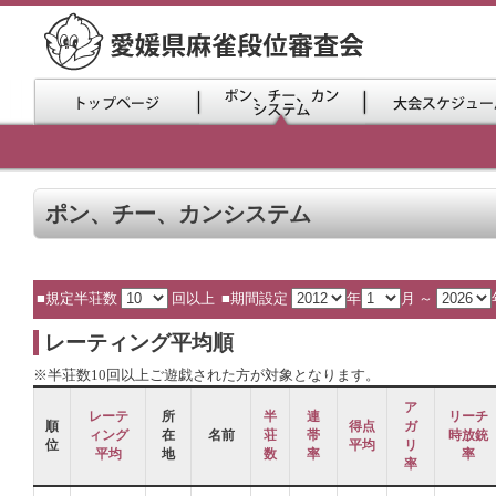
ポン、チー、カンシステム
■規定半荘数
回以上 ■期間設定
年
月 ～
レーティング平均順
※半荘数10回以上ご遊戯された方が対象となります。
ア
レーテ
所
半
連
リーチ
順
得点
ガ
ィング
在
名前
荘
帯
時放銃
位
平均
リ
平均
地
数
率
率
率