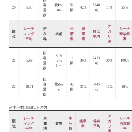
段
審
愛kou
52
5740
20
-5.85
42%
17%
25%
愛
no
回
点
媛
ア
レーテ
所
半
連
リーチ
順
得点
ガ
ィング
在
名前
荘
帯
時放銃
位
平均
リ
平均
地
数
率
率
率
段
くろ
審
11
7433
21
-5.99
よっ
36%
30%
100%
愛
回
点
しー
媛
段
審
愛ihar
42
5445
22
-10.71
31%
13%
16%
愛
a
回
点
媛
※半荘数10回以下の方
ア
レーテ
所
半
リーチ
順
連帯
得点
ガ
ィング
在
名前
荘
時放銃
位
率
平均
リ
平均
地
数
率
率