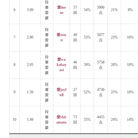
段
審
愛ino
57
5990
6
3.09
54%
21%
8%
愛
ue
回
点
媛
段
審
愛oou
49
5077
7
2.80
53%
23%
16%
愛
ti
回
点
媛
段
愛wa
審
46
5758
8
2.05
kabay
59%
20%
10%
愛
回
点
asi
媛
段
審
愛joyf
27
4730
9
1.59
52%
25%
16%
愛
ull
回
点
媛
段
審
愛shit
73
4455
10
1.49
55%
24%
14%
愛
amatu
回
点
媛