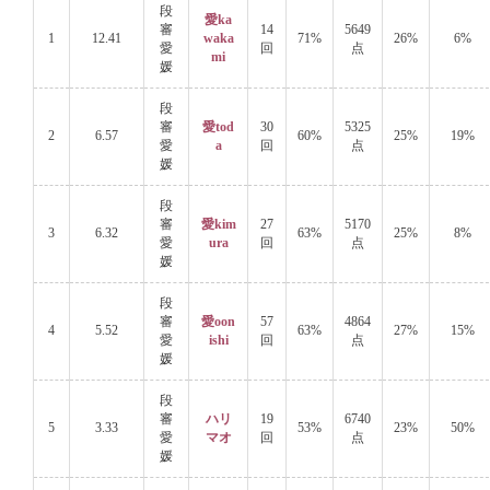
段
愛ka
審
14
5649
1
12.41
waka
71%
26%
6%
愛
回
点
mi
媛
段
審
愛tod
30
5325
2
6.57
60%
25%
19%
愛
a
回
点
媛
段
審
愛kim
27
5170
3
6.32
63%
25%
8%
愛
ura
回
点
媛
段
審
愛oon
57
4864
4
5.52
63%
27%
15%
愛
ishi
回
点
媛
段
審
ハリ
19
6740
5
3.33
53%
23%
50%
愛
マオ
回
点
媛