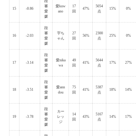
段
審
愛kuw
17
5054
15
-0.86
47%
15%
0%
愛
ano
回
点
媛
段
審
宇ち
27
2300
16
-2.03
56%
25%
0%
愛
ゃん
回
点
媛
段
審
愛nika
49
5644
17
-3.14
41%
17%
27%
愛
wa
回
点
媛
段
審
愛ann
75
5387
18
-3.51
41%
18%
14%
愛
dou
回
点
媛
段
カー
審
14
5167
19
-3.78
レッ
43%
14%
17%
愛
回
点
ジ
媛