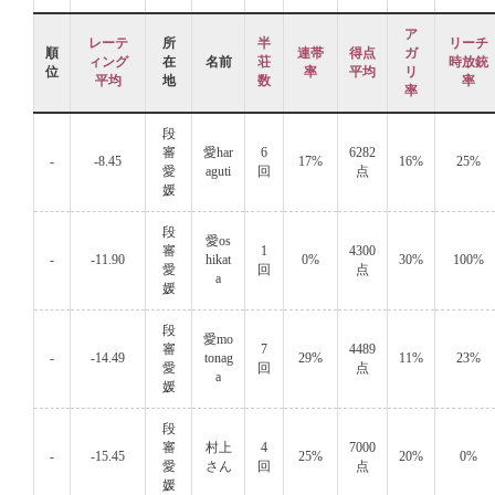
ア
レーテ
所
半
リーチ
順
連帯
得点
ガ
ィング
在
名前
荘
時放銃
位
率
平均
リ
平均
地
数
率
率
段
審
愛har
6
6282
-
-8.45
17%
16%
25%
愛
aguti
回
点
媛
段
愛os
審
1
4300
-
-11.90
hikat
0%
30%
100%
愛
回
点
a
媛
段
愛mo
審
7
4489
-
-14.49
tonag
29%
11%
23%
愛
回
点
a
媛
段
審
村上
4
7000
-
-15.45
25%
20%
0%
愛
さん
回
点
媛