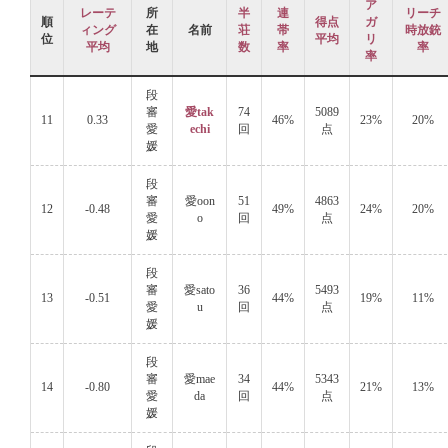
ア
レーテ
所
半
連
リーチ
順
得点
ガ
ィング
在
名前
荘
帯
時放銃
位
平均
リ
平均
地
数
率
率
率
段
審
愛tak
74
5089
11
0.33
46%
23%
20%
愛
echi
回
点
媛
段
審
愛oon
51
4863
12
-0.48
49%
24%
20%
愛
o
回
点
媛
段
審
愛sato
36
5493
13
-0.51
44%
19%
11%
愛
u
回
点
媛
段
審
愛mae
34
5343
14
-0.80
44%
21%
13%
愛
da
回
点
媛